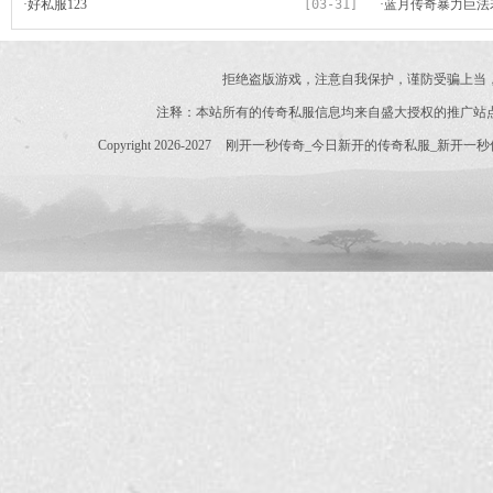
·
好私服123
[03-31]
能够让很多的玩家
·
蓝月传奇暴力巨法
价值连城
拒绝盗版游戏，注意自我保护，谨防受骗上当
注释：本站所有的传奇私服信息均来自盛大授权的推广站
Copyright 2026-2027
刚开一秒传奇_今日新开的传奇私服_新开一秒