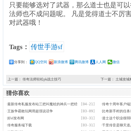
只要能够选对了武器，那么道士也是可以
法师也不成问题呢。 凡是觉得道士不厉
对武器哦！
Tags：
传世手游sf
分享到：
QQ空间
新浪微博
腾讯微博
人人网
微信
上一篇：
传奇法师轻松pk战士技巧
下一篇：
土城攻城
猜你喜欢
·
最新传奇私服发布站三把叫魔杖的神兵一把经
[04-21]
·
传奇十周年客户端浩
典一把好看 一把绝版
·
王族争霸敢玩网用超强说话争
[03-09]
坛今天正式推出
·
比奇新手村的任务
·
好sf发布网
[03-31]
·
道士这个职业很弱
·
传奇服务端下载
[03-31]
·
千里传音是聊天道