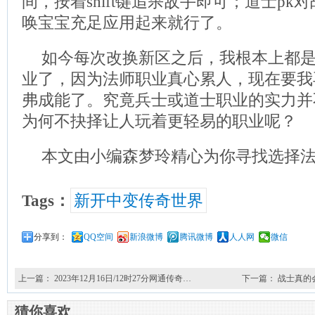
间，按着shift键追杀敌手即可；道士p
唤宝宝充足应用起来就行了。
如今每次改换新区之后，我根本上都
业了，因为法师职业真心累人，现在要我
弗成能了。究竟兵士或道士职业的实力并
为何不抉择让人玩着更轻易的职业呢？
本文由小编森梦玲精心为你寻找选择
Tags：
新开中变传奇世界
分享到：
QQ空间
新浪微博
腾讯微博
人人网
微信
上一篇：
2023年12月16日/12时27分网通传奇…
下一篇：
战士真的
猜你喜欢