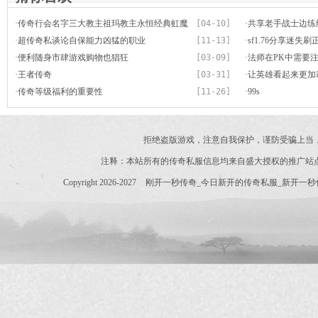
·
传奇行会名字三大教主祖玛教主永恒经典虹魔
[04-10]
·
共享老手战士边练
强度无人能及
·
超传奇私谈论自保能力凶猛的职业
[11-13]
·
sf1.76分享迷
·
便利随身市肆游戏购物也猖狂
[03-09]
·
法师在PK中需要
·
王者传奇
[03-31]
·
让英雄看起来更加
·
传奇等级福利的重要性
[11-26]
·
99s
拒绝盗版游戏，注意自我保护，谨防受骗上当
注释：本站所有的传奇私服信息均来自盛大授权的推广站
Copyright 2026-2027
刚开一秒传奇_今日新开的传奇私服_新开一秒