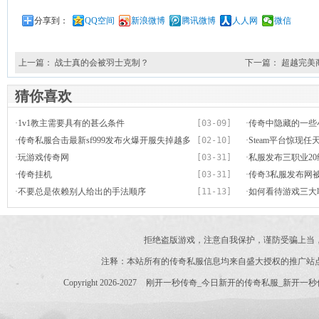
分享到：
QQ空间
新浪微博
腾讯微博
人人网
微信
上一篇：
战士真的会被羽士克制？
下一篇：
超越完美
猜你喜欢
·
1v1教主需要具有的甚么条件
[03-09]
·
传奇中隐藏的一些
·
传奇私服合击最新sf999发布火爆开服失掉越多
[02-10]
·
Steam平台惊现
酬劳
·
玩游戏传奇网
[03-31]
·
私服发布三职业2
·
传奇挂机
[03-31]
是回想
·
传奇3私服发布网
·
不要总是依赖别人给出的手法顺序
[11-13]
龙骨戒
·
如何看待游戏三大
拒绝盗版游戏，注意自我保护，谨防受骗上当
注释：本站所有的传奇私服信息均来自盛大授权的推广站
Copyright 2026-2027
刚开一秒传奇_今日新开的传奇私服_新开一秒