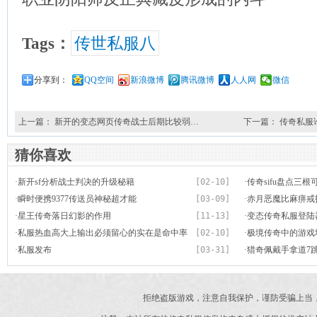
Tags：
传世私服八
分享到：
QQ空间
新浪微博
腾讯微博
人人网
微信
上一篇：
新开的变态网页传奇战士后期比较弱…
下一篇：
传奇私服
猜你喜欢
·
新开sf分析战士判决的升级秘籍
[02-10]
·
传奇sifu盘点三
·
瞬时便携9377传送员神秘超才能
[03-09]
一步之遥
·
赤月恶魔比麻痹戒
·
星王传奇落日幻影的作用
[11-13]
备极少人见过
·
变态传奇私服登陆
·
私服热血高大上输出必须留心的实在是命中率
[02-10]
·
极境传奇中的游戏
·
私服发布
[03-31]
·
猎奇佩戴手拿道7
拒绝盗版游戏，注意自我保护，谨防受骗上当