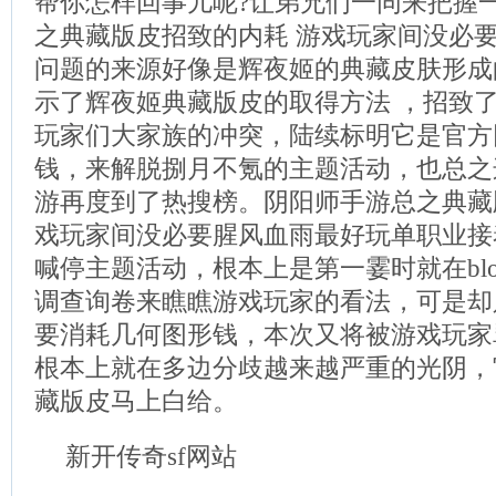
帮你怎样回事儿呢?让弟兄们一同来把握
之典藏版皮招致的内耗 游戏玩家间没必
问题的来源好像是辉夜姬的典藏皮肤形成
示了辉夜姬典藏版皮的取得方法 ，招致
玩家们大家族的冲突，陆续标明它是官方
钱，来解脱捌月不氪的主题活动，也总之
游再度到了热搜榜。阴阳师手游总之典藏
戏玩家间没必要腥风血雨最好玩单职业接
喊停主题活动，根本上是第一霎时就在bl
调查询卷来瞧瞧游戏玩家的看法，可是却
要消耗几何图形钱，本次又将被游戏玩家
根本上就在多边分歧越来越严重的光阴，
藏版皮马上白给。
新开传奇sf网站