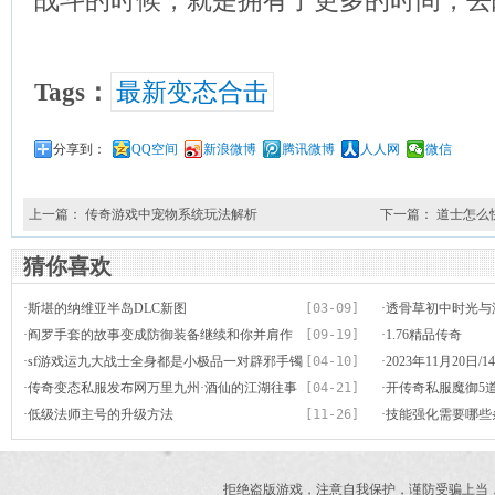
战斗的时候，就是拥有了更多的时间，去
Tags：
最新变态合击
分享到：
QQ空间
新浪微博
腾讯微博
人人网
微信
上一篇：
传奇游戏中宠物系统玩法解析
下一篇：
道士怎么
猜你喜欢
·
斯堪的纳维亚半岛DLC新图
[03-09]
·
透骨草初中时光与
·
阎罗手套的故事变成防御装备继续和你并肩作
[09-19]
·
1.76精品传奇
战
·
sf游戏运九大战士全身都是小极品一对辟邪手镯
[04-10]
·
2023年11月20日
馋哭同行
·
传奇变态私服发布网万里九州·酒仙的江湖往事
[04-21]
·
开传奇私服魔御5道
吧
·
低级法师主号的升级方法
[11-26]
银蛇加咒骂
·
技能强化需要哪些
拒绝盗版游戏，注意自我保护，谨防受骗上当