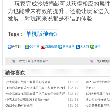
玩家完成沙城捐献可以获得相应的属
力也能带来有效的提升，还能让玩家进入
发展，对玩家来说都是不错的体验。
Tags：
单机版传奇3
分享到：
QQ空间
新浪微博
腾讯微博
人人网
微信
上一篇：
对战士全部技能的看法
下一篇：
之幻境地
猜你喜欢
·
战士玩家在战斗中收获的心得体会
[11-26]
·
sf123.com战士
·
英雄合击传奇这个游戏的正本一共有半个小时
[02-10]
·
传奇 sf
的时间
·
传奇私服发布网站套装手把手教你学会刺客呼
[02-10]
·
1.76大极品除了
唤月灵
·
圣言术是法师刷BOSS必备的技能
[11-13]
灯笼项链
·
盛大热血传奇进入
·
游戏中首饰有什么用
[11-26]
级速度
·
今天新开私服单职