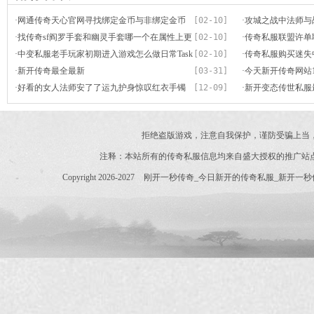
·
网通传奇天心官网寻找绑定金币与非绑定金币
[02-10]
·
攻城之战中法师与
的分辨
·
找传奇sf阎罗手套和幽灵手套哪一个在属性上更
[02-10]
·
传奇私服联盟许单
好
·
中变私服老手玩家初期进入游戏怎么做日常Task
[02-10]
到不值得
·
传奇私服购买迷失
·
新开传奇最全最新
[03-31]
·
今天新开传奇网站1
·
好看的女人法师安了了运九护身惊叹红衣手镯
[12-09]
处理办法
·
新开变态传世私服
贼养眼
神甲攻6属性一枝独
拒绝盗版游戏，注意自我保护，谨防受骗上当
注释：本站所有的传奇私服信息均来自盛大授权的推广站
Copyright 2026-2027
刚开一秒传奇_今日新开的传奇私服_新开一秒