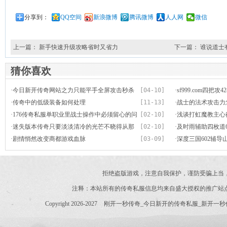
分享到：
QQ空间
新浪微博
腾讯微博
人人网
微信
上一篇：
新手快速升级攻略省时又省力
下一篇：
谁说道士
猜你喜欢
·
今日新开传奇网站之力只能平手全屏攻击秒杀
[04-10]
·
sf999.com四
法师
·
传奇中的低级装备如何处理
[11-13]
·
战士的法术攻击力
·
176传奇私服单职业里战士操作中必须留心的问
[02-10]
·
浅谈打虹魔教主心
题
·
迷失版本传奇只要淡淡清冷的光芒不晓得从那
[02-10]
·
及时雨辅助四枚道6
里分发出来
·
剧情悄然改变商都游戏血脉
[03-09]
都不必定拥有
·
深度三国602辅导
拒绝盗版游戏，注意自我保护，谨防受骗上当
注释：本站所有的传奇私服信息均来自盛大授权的推广站
Copyright 2026-2027
刚开一秒传奇_今日新开的传奇私服_新开一秒