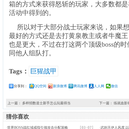
箱的方式来获得怒斩的玩家，大多数都是
活动中得到的。
所以对于大部分战士玩家来说，如果
最好的方式还是去打黄泉教主或者牛魔王
也是更大，不过在打这两个顶级boss的
同他人组队打。
Tags：
巨猩战甲
分享到：
QQ空间
新浪微博
腾讯微博
人人网
微信
上一篇：
多样招数道士新手怎么玩最得当
下一篇：
练就血影
猜你喜欢
·
世界BOSS战红域戒指引领攻击分配策略
[03-07]
·
武则天伊人风度,以