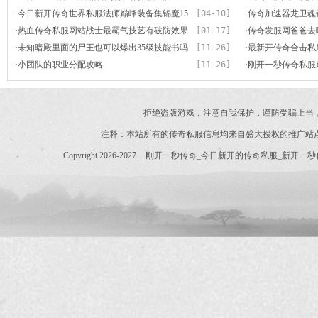
·
今日新开传奇世界私服法师巅峰装备集锦魔15
[04-10]
的强敌
·
传奇加速器龙卫魂
骨玉权杖法神们的最终梦想
·
热血传奇私服网站战士最霸气技艺有破防效果
[01-17]
铭文激活顺序有讲
·
传奇发服网爸爸去
不是烈火剑法
·
未知暗殿里面的尸王也可以爆出35级技能书吗
[11-26]
剧情手游
·
最新开传奇合击私
·
小团队的职业分配攻略
[11-26]
样配合
·
刚开一秒传奇私服对
拒绝盗版游戏，注意自我保护，谨防受骗上当
注释：本站所有的传奇私服信息均来自盛大授权的推广站
Copyright 2026-2027
刚开一秒传奇_今日新开的传奇私服_新开一秒