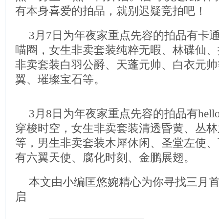
有本身喜爱的拍品，就别迟疑竞拍吧！
3月7日为年夜家重点先容的拍品有卡
喵圈，女生非卖套装纯粹无暇、林碟仙、
非卖套装白羽公爵、天蓬元帅、白衣元帅
翼、璀璨宝石等。
3月8日为年夜家重点先容的拍品有hello
穿梭时空，女生非卖套装清透昏黄、丛林
等，男生非卖套装木犀休闲、圣堂左使、
有六翼天使、腐化时刻、金鹏展翅。
本文由小编匡悠婉精心为你寻找三月首期拍
启