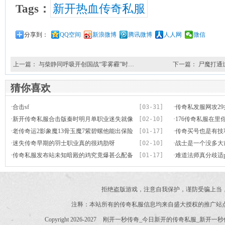
Tags：
新开热血传奇私服
分享到：
QQ空间
新浪微博
腾讯微博
人人网
微信
上一篇：
与柴静同呼吸开创国战“零雾霾”时…
下一篇：
尸魔打通
猜你喜欢
·
合击sf
[03-31]
·
传奇私发服网攻2
·
新开传奇私服合击版秦时明月单职业迷失就像
[02-10]
备真强悍
·
176传奇私服在
武装了牙齿的老虎
·
老传奇运2影象魔13骨玉魔7紫碧螺他能出保险
[01-17]
·
传奇买号也是有技
区吗
·
迷失传奇早期的羽士职业真的很鸡肋呀
[02-10]
·
战士是一个没多大
·
传奇私服发布站未知暗殿的鸡究竟爆甚么配备
[01-17]
·
难道法师真分歧适p
本来还没小白的爆出高
拒绝盗版游戏，注意自我保护，谨防受骗上当
注释：本站所有的传奇私服信息均来自盛大授权的推广站
Copyright 2026-2027
刚开一秒传奇_今日新开的传奇私服_新开一秒