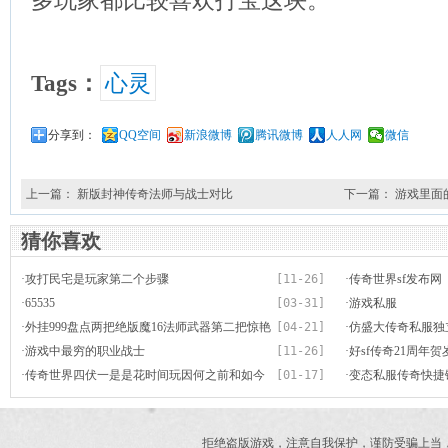
多玩家都比较喜欢打宝这块。
Tags：
心灵
分享到：
QQ空间
新浪微博
腾讯微博
人人网
微信
上一篇：
新版封神传奇法师与战士对比
下一篇：
游戏里面
猜你喜欢
·
攻打民宅是玩家第二个步骤
[11-26]
·
传奇世界sf发布网
·
65535
[03-31]
·
游戏私服
·
外挂999盘点两把绝版魔16法师武器第二把惊艳
[04-21]
·
仿盛大传奇私服独
全服
·
游戏中最穷的职业战士
[11-26]
·
好sf传奇21周年
·
传奇世界四伏一是是花时间玩因何之前和如今
[01-17]
·
变态私服传奇快捷
的差距那么大
拒绝盗版游戏，注意自我保护，谨防受骗上当