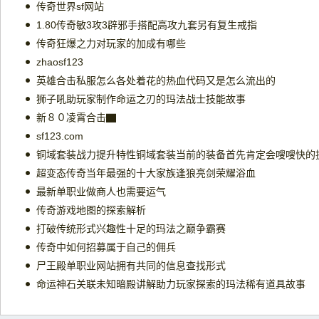
传奇世界sf网站
1.80传奇敏3攻3辟邪手搭配高攻九套另有复生戒指
传奇狂爆之力对玩家的加成有哪些
zhaosf123
英雄合击私服怎么各处着花的热血代码又是怎么流出的
狮子吼助玩家制作命运之刃的玛法战士技能故事
新８０凌霄合击▇
sf123.com
铜域套装战力提升特性铜域套装当前的装备首先肯定会嗖嗖快的
超变态传奇当年最强的十大家族逢狼亮剑荣耀浴血
最新单职业做商人也需要运气
传奇游戏地图的探索解析
打破传统形式兴趣性十足的玛法之巅争霸赛
传奇中如何招募属于自己的佣兵
尸王殿单职业网站拥有共同的信息查找形式
命运神石关联未知暗殿讲解助力玩家探索的玛法稀有道具故事