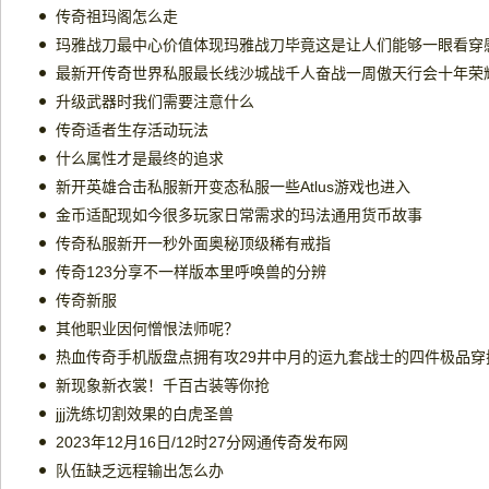
传奇祖玛阁怎么走
最新开传奇世界私服最长线沙城战千人奋战一周傲天行会十年荣
升级武器时我们需要注意什么
传奇适者生存活动玩法
什么属性才是最终的追求
新开英雄合击私服新开变态私服一些Atlus游戏也进入
金币适配现如今很多玩家日常需求的玛法通用货币故事
传奇私服新开一秒外面奥秘顶级稀有戒指
传奇123分享不一样版本里呼唤兽的分辨
传奇新服
其他职业因何憎恨法师呢？
热血传奇手机版盘点拥有攻29井中月的运九套战士的四件极品穿
新现象新衣裳！千百古装等你抢
jjj洗练切割效果的白虎圣兽
2023年12月16日/12时27分网通传奇发布网
队伍缺乏远程输出怎么办