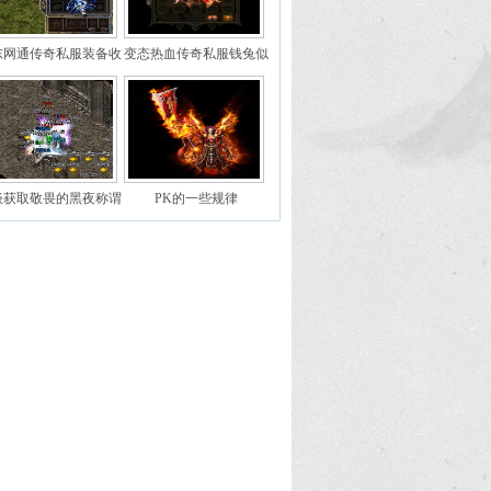
东网通传奇私服装备收
变态热血传奇私服钱兔似
家大工布手握攻39裁决
锦（205区）预注册今日
黑铁头盔已绝版
开启
谈获取敬畏的黑夜称谓
PK的一些规律
优势