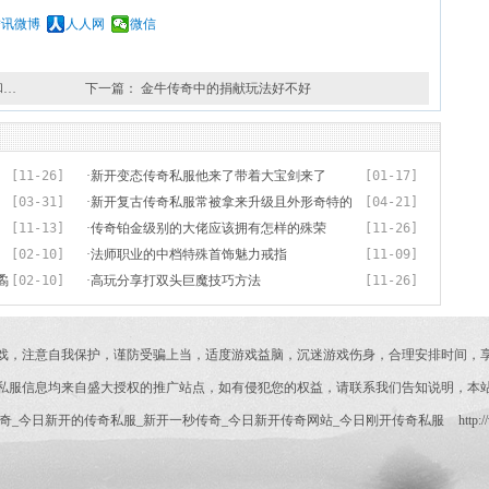
腾讯微博
人人网
微信
和…
下一篇：
金牛传奇中的捐献玩法好不好
[11-26]
·
新开变态传奇私服他来了带着大宝剑来了
[01-17]
[03-31]
·
新开复古传奇私服常被拿来升级且外形奇特的
[04-21]
[11-13]
道士武器降魔
·
传奇铂金级别的大佬应该拥有怎样的殊荣
[11-26]
[02-10]
·
法师职业的中档特殊首饰魅力戒指
[11-09]
矞
[02-10]
·
高玩分享打双头巨魔技巧方法
[11-26]
戏，注意自我保护，谨防受骗上当，适度游戏益脑，沉迷游戏伤身，合理安排时间，
私服信息均来自盛大授权的推广站点，如有侵犯您的权益，请联系我们告知说明，本
奇_今日新开的传奇私服_新开一秒传奇_今日新开传奇网站_今日刚开传奇私服
http:/