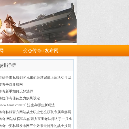
f网
|
变态传奇sf发布网
op排行榜
英雄合击私服剑客兄弟们经过完成正宗活动可以
取得夸奖
传奇手游开服网
传奇新手如何玩好法师
泰拉传奇使徒之力疾风设定
www.haosf.comsf广泛生存哪些新玩法
传奇私服官方网站战士职业怎么获取专属麻痹属
性
传奇 网站纵横玛法的强力宝宝老法师人手一只比
道士的神兽还猛
传奇中变私服发布网三个效果最特殊的战士技能