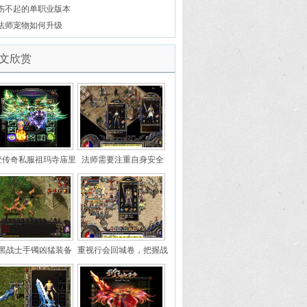
第三个要100级才能学习
伤不起的单职业版本
法师宠物如何升级
文欣赏
变传奇私服祖玛寺庙里
法师需要注重自身安全
力强悍且产出优秀的怪
物暴走大锤
黑战士手镯凶猛装备
重视行会回城卷，把握战
局关键