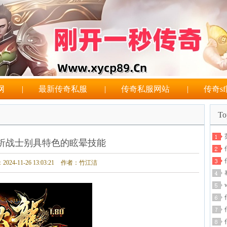
网
|
最新传奇私服
|
传奇私服网站
|
传奇s
T
析战士别具特色的眩晕技能
4-11-26 13:03:21
作者：竹江洁