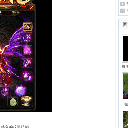
图
微
实
暗
具特色的眩晕技能