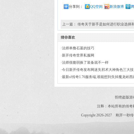
分享到：
QQ空间
新浪微博
上一篇：
传奇关于新手是如何进行职业选择
猜你喜欢
·
法师单撸石墓的技巧
·
新开传奇世界私服网
·
法师很脆弱换了装备就不一样
·
今日新开传奇发布网迷失邪术大神角色三大技
艺引见
·
最新sf传奇1.76服务端,谁能想到失掉魔龙岭西
说道
拒绝盗版游
注释：本站所有的传奇
Copyright 2026-2027
刚开一秒传