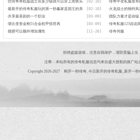
·
仿传奇单机版战士在多少级就可以穿上黑铁头
[02-10]
·
传奇中变私服发布
盔
·
最新开的传奇私服玩的第一秒赢家是国王的亲
[02-10]
市打架凶猛不饶人
·
火龙战士的独特风
身阅历
·
共享最喜剧的一个职业
[03-09]
·
团队力量才是凶猛
·
堪比变形金刚51合金机甲惊世再
[03-09]
·
传奇私服123说说
·
翅膀可以额外增加属性
[11-26]
·
传奇伺服
拒绝盗版游戏，注意自我保护，谨防受骗上当
注释：本站所有的传奇私服信息均来自盛大授权的推广站
Copyright 2026-2027
刚开一秒传奇_今日新开的传奇私服_新开一秒