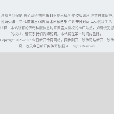
注意自我保护,防范网络陷阱.抵制不良讯息,拒绝盗版讯息.注意自我保护,
谨防受骗上当.适度讯息益脑,沉迷讯息伤身.合理安排时间,享受健康生活.
注释：本站所有的传奇私服信息均来自盛大授权的推广站点，如有侵犯您
的权益，请联系我们告知说明，本站将在第一时间内删除。
Copyright 2026-2027
今日新开传奇网站
，同步
刚开一秒传奇
与
新开一秒传
奇
，收录今日新开的传奇私服 All Rights Reserved.