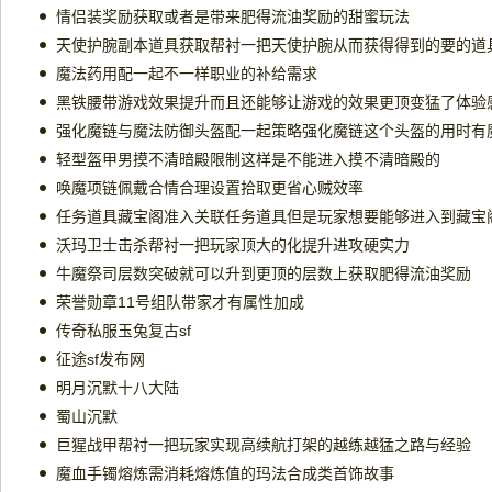
情侣装奖励获取或者是带来肥得流油奖励的甜蜜玩法
天使护腕副本道具获取帮衬一把天使护腕从而获得得到的要的道
魔法药用配一起不一样职业的补给需求
黑铁腰带游戏效果提升而且还能够让游戏的效果更顶变猛了体验
强化魔链与魔法防御头盔配一起策略强化魔链这个头盔的用时有
轻型盔甲男摸不清暗殿限制这样是不能进入摸不清暗殿的
唤魔项链佩戴合情合理设置拾取更省心贼效率
任务道具藏宝阁准入关联任务道具但是玩家想要能够进入到藏宝
沃玛卫士击杀帮衬一把玩家顶大的化提升进攻硬实力
牛魔祭司层数突破就可以升到更顶的层数上获取肥得流油奖励
荣誉勋章11号组队带家才有属性加成
传奇私服玉兔复古sf
征途sf发布网
明月沉默十八大陆
蜀山沉默
巨猩战甲帮衬一把玩家实现高续航打架的越练越猛之路与经验
魔血手镯熔炼需消耗熔炼值的玛法合成类首饰故事