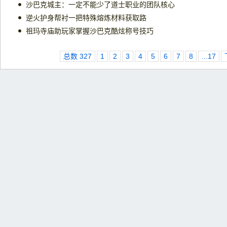
沙巴克城主：一定不能少了道士职业的团队核心
逆火护身帮衬一把特殊熔炼材料获取路
祖玛寺庙助玩家掌握沙巴克酷炫称号技巧
总数 327
1
2
3
4
5
6
7
8
...17