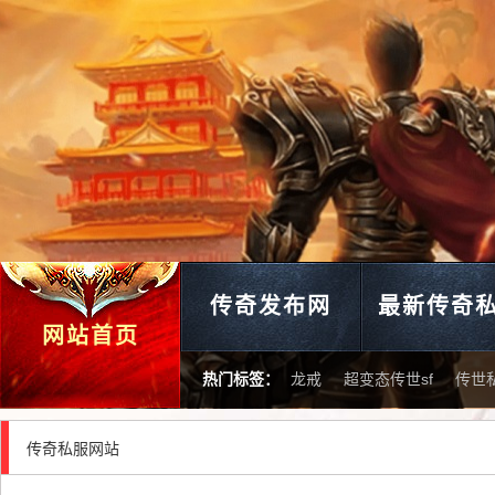
传奇发布网
最新传奇
网站首页
热门标签：
龙戒
超变态传世sf
传世
传奇私服网站
新开私开服传世