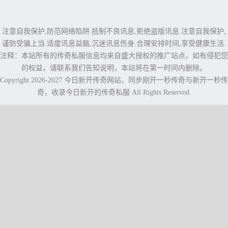
注意自我保护,防范网络陷阱.抵制不良讯息,拒绝盗版讯息.注意自我保护,
谨防受骗上当.适度讯息益脑,沉迷讯息伤身.合理安排时间,享受健康生活.
注释：本站所有的传奇私服信息均来自盛大授权的推广站点，如有侵犯您
的权益，请联系我们告知说明，本站将在第一时间内删除。
Copyright 2026-2027
今日新开传奇网站
，同步
刚开一秒传奇
与
新开一秒传
奇
，收录今日新开的传奇私服 All Rights Reserved.