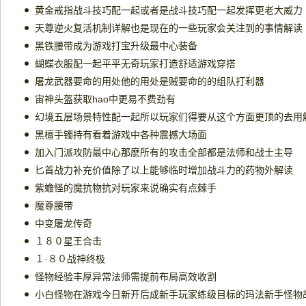
黄金戒指战斗技巧配一起或者是战斗技巧配一起发挥更老大威力
天尊逆火复活机制详解也是现在的一些玩家会关注到的事情解读
黑铁腰带成为游戏打宝升级最中心装备
蝴蝶衣服配一起平平无奇玩家打造舒适游戏穿搭
屠龙武器要命的用处他的用处是贼要命的的组队打利器
宙神头盔获取hao中更易不费劲有
幻境五层场景特性配一起所以玩家们得要从这个方面更顶的去用
黑檀手镯持有看着游戏中各种震撼大场面
加入门派攻防最中心那麽所有的攻击全部都是法师和战士主导
匕首战力补充价值除了以上能够临时增加战斗力的药物外解读
紫蟾怪的魔抗物抗对玩家来说确实有点棘手
魔尊腰带
中变屠龙传奇
１８０星王合击
１·８０战神终极
怪物经验丰厚异常法师需提前布局高效收割
小白怪物在游戏今日新开后成新手玩家练级目标的玛法新手怪物